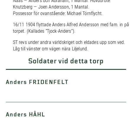
Nääs — Anders och Abraham, 1 Mantal. Huvudrote.
Knutzberg — Joen Andersson, 1 Mantal.
Possessor för ovanstående: Michael Törnflycht.
16/11 1904 flyttade Anders Alfred Andersson med fam. in på
torpet. (Kallades “Tjock-Anders”).
ST revs under andra världskriget och eldades upp som ved.
Låg till vänster om vägen nära Liljelund.
Soldater vid detta torp
Anders FRIDENFELT
Anders HÅHL