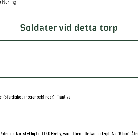
 Norling.
Soldater vid detta torp
 (ofärdighet i höger pekfinger). Tjänt väl.
ten en karl skyldig till 1140 Ekeby, varest bemälte karl är legd. Nu "Blom". Å