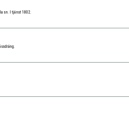
a sn. I tjänst 1802.
råssdräng.