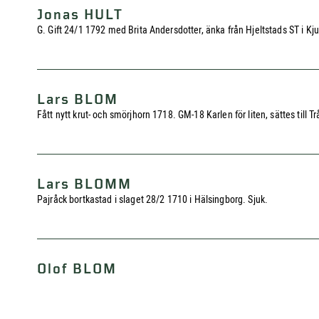
Jonas HULT
G. Gift 24/1 1792 med Brita Andersdotter, änka från Hjeltstads ST i Kjul
Lars BLOM
Fått nytt krut- och smörjhorn 1718. GM-18 Karlen för liten, sättes till T
Lars BLOMM
Pajråck bortkastad i slaget 28/2 1710 i Hälsingborg. Sjuk.
Olof BLOM