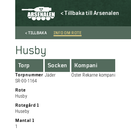
< Tillbaka till Arsenalen
< TILLBAKA
INFO OM ROTE
Husby
Torp
Socken
Kompani
Torpnummer
Jäder
Öster Rekarne kompani
SR-00-1164
Rote
Husby
Rotegård 1
Huseby
Mantal 1
1