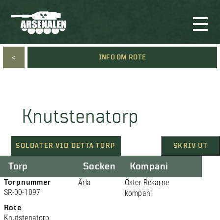
<
INFO OM ROTE
Knutstenatorp
SOLDATER VID DETTA TORP
SKRIV UT
Torp
Socken
Kompani
Torpnummer
Ärla
Öster Rekarne
SR-00-1097
kompani
Rote
Knutstenatorp