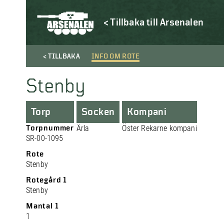
< Tillbaka till Arsenalen
< TILLBAKA
INFO OM ROTE
Stenby
Torp
Socken
Kompani
Torpnummer
Ärla
Öster Rekarne kompani
SR-00-1095
Rote
Stenby
Rotegård 1
Stenby
Mantal 1
1