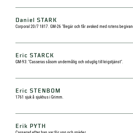
Daniel STARK
Corporal 20/7 1817. GM-26 "Begär och får avsked med rotens begivan
Eric STARCK
GM-93: "Casseras såsom undermålig och oduglig till krigstjänst".
Eric STENBOM
1761 sjuk å sjukhus i Grimm.
Erik PYTH
Casserad efter han var för ung och späder.