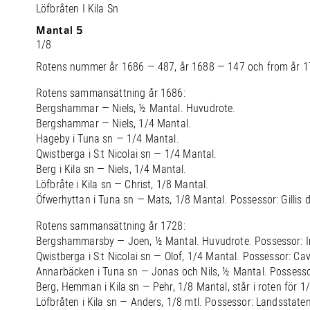
Löfbråten I Kila Sn
Mantal 5
1/8
Rotens nummer år 1686 — 487, år 1688 — 147 och from år 1
Rotens sammansättning år 1686:
Bergshammar — Niels, ½ Mantal. Huvudrote.
Bergshammar — Niels, 1/4 Mantal.
Hageby i Tuna sn — 1/4 Mantal.
Qwistberga i S:t Nicolai sn — 1/4 Mantal.
Berg i Kila sn — Niels, 1/4 Mantal.
Löfbråte i Kila sn — Christ, 1/8 Mantal.
Öfwerhyttan i Tuna sn — Mats, 1/8 Mantal. Possessor: Gillis 
Rotens sammansättning år 1728:
Bergshammarsby — Joen, ½ Mantal. Huvudrote. Possessor: In
Qwistberga i S:t Nicolai sn — Olof, 1/4 Mantal. Possessor: Cava
Annarbäcken i Tuna sn — Jonas och Nils, ½ Mantal. Possessor
Berg, Hemman i Kila sn — Pehr, 1/8 Mantal, står i roten för 1
Löfbråten i Kila sn — Anders, 1/8 mtl. Possessor: Landsstaten