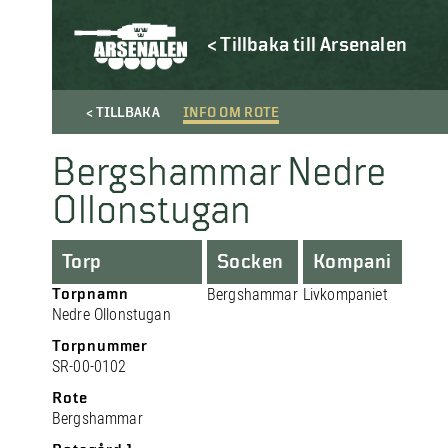
< Tillbaka till Arsenalen
< TILLBAKA
INFO OM ROTE
Bergshammar Nedre
Ollonstugan
Torp
Socken
Kompani
Torpnamn
Bergshammar
Livkompaniet
Nedre Ollonstugan
Torpnummer
SR-00-0102
Rote
Bergshammar