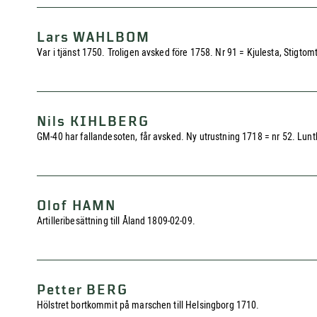
Lars WAHLBOM
Var i tjänst 1750. Troligen avsked före 1758. Nr 91 = Kjulesta, Stigtom
Nils KIHLBERG
GM-40 har fallandesoten, får avsked. Ny utrustning 1718 = nr 52. Lun
Olof HAMN
Artilleribesättning till Åland 1809-02-09.
Petter BERG
Hölstret bortkommit på marschen till Helsingborg 1710.