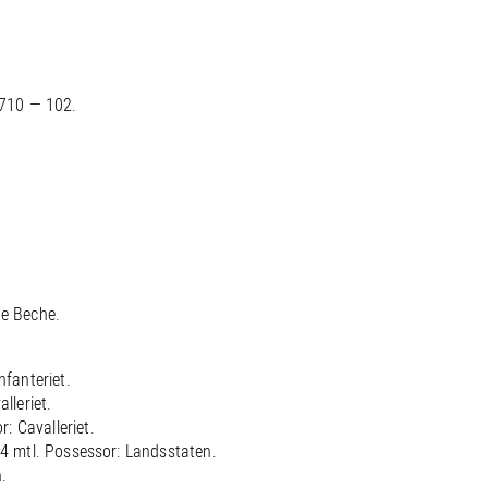
710 — 102.
de Beche.
fanteriet.
lleriet.
: Cavalleriet.
/4 mtl. Possessor: Landsstaten.
.