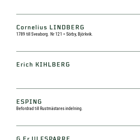
Cornelius LINDBERG
1789 till Sveaborg. Nr 121 = Sörby, Björkvik.
Erich KIHLBERG
ESPING
Befordrad till Rustmästares indelning.
G Er ULFSPARRE