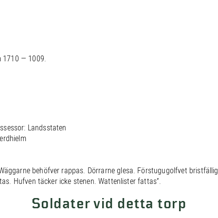
m 1710 — 1009.
ssessor: Landsstaten
Herdhielm
Wäggarne behöfver rappas. Dörrarne glesa. Förstugugolfvet bristfällig
tas. Hufven täcker icke stenen. Wattenlister fattas”.
Soldater vid detta torp