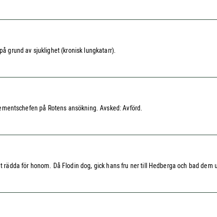
på grund av sjuklighet (kronisk lungkatarr).
 regementschefen på Rotens ansökning. Avsked: Avförd.
t rädda för honom. Då Flodin dog, gick hans fru ner till Hedberga och bad dem un