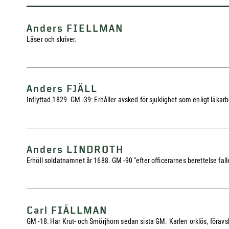
Anders FIELLMAN
Läser och skriver.
Anders FJÄLL
Inflyttad 1829. GM -39: Erhåller avsked för sjuklighet som enligt läkar
Anders LINDROTH
Erhöll soldatnamnet år 1688. GM -90 "efter officerarnes berettelse fallen 
Carl FIÄLLMAN
GM -18: Har Krut- och Smörjhorn sedan sista GM. Karlen orklös, förav