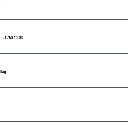
9.
rn 1760-10-03.
ttåg.