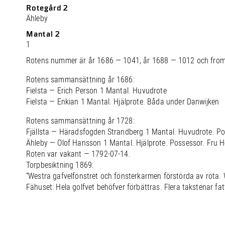
Rotegård 2
Ähleby
Mantal 2
1
Rotens nummer är år 1686 — 1041, år 1688 — 1012 och fro
Rotens sammansättning år 1686:
Fielsta — Erich Person 1 Mantal. Huvudrote
Fielsta — Enkian 1 Mantal. Hjälprote. Båda under Danwijken
Rotens sammansättning år 1728:
Fjällsta — Häradsfogden Strandberg 1 Mantal. Huvudrote. Po
Ähleby — Olof Hansson 1 Mantal. Hjälprote. Possessor. Fru 
Roten var vakant — 1792-07-14.
Torpbesiktning 1869:
“Westra gafvelfönstret och fönsterkarmen förstörda av röta. 
Fähuset: Hela golfvet behöfver förbättras. Flera takstenar fat