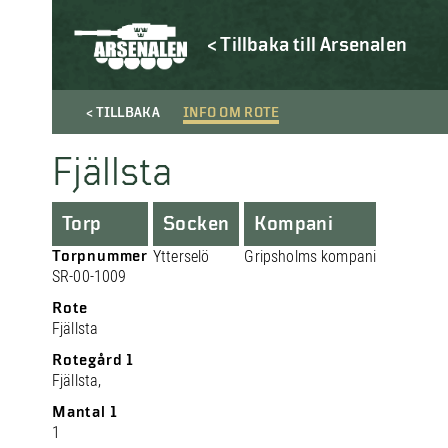
< Tillbaka till Arsenalen
< TILLBAKA
INFO OM ROTE
Fjällsta
Torp
Socken
Kompani
Torpnummer
Ytterselö
Gripsholms kompani
SR-00-1009
Rote
Fjällsta
Rotegård 1
Fjällsta,
Mantal 1
1