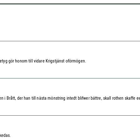
betyg gör honom till vidare Krigstjänst oförmögen.
i Brått, der han till nästa mönstring intedt blifwer bättre, skall rothen skaffe een
skedas.